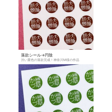
落款シール→円陰
渋い栗色の落款完成！神奈川M様の作品