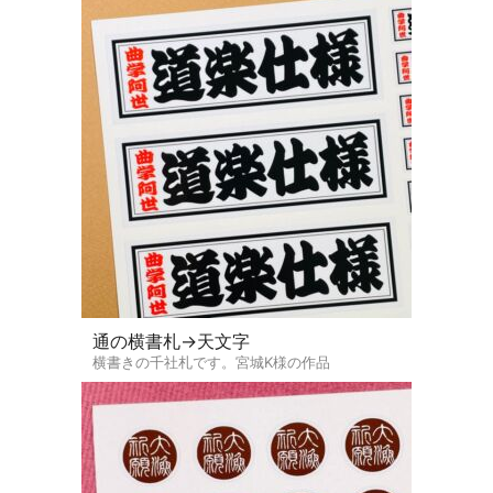
通の横書札→天文字
横書きの千社札です。宮城K様の作品