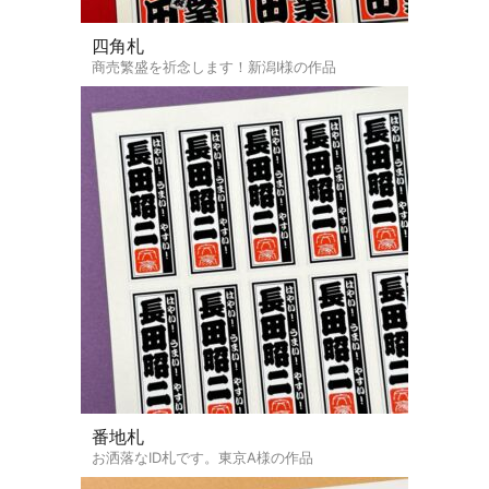
四角札
商売繁盛を祈念します！新潟I様の作品
番地札
お洒落なID札です。東京A様の作品