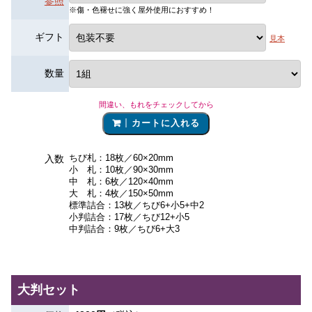
参照
※傷・色褪せに強く屋外使用におすすめ！
ギフト
見本
数量
間違い、もれをチェックしてから
カートに入れる
ちび札：18枚／60×20mm
入数
小 札：10枚／90×30mm
中 札：6枚／120×40mm
大 札：4枚／150×50mm
標準詰合：13枚／ちび6+小5+中2
小判詰合：17枚／ちび12+小5
中判詰合：9枚／ちび6+大3
大判セット