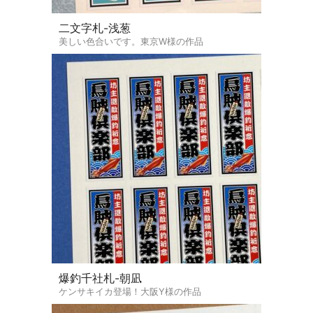
二文字札-浅葱
美しい色合いです。東京W様の作品
爆釣千社札-朝凪
ケンサキイカ登場！大阪Y様の作品