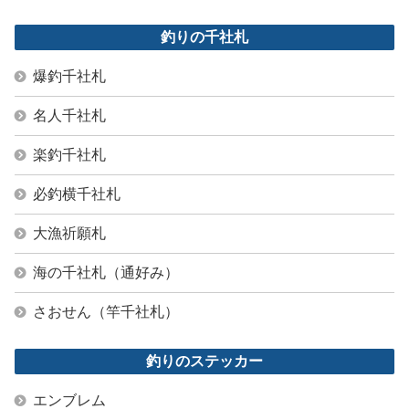
釣りの千社札
爆釣千社札
名人千社札
楽釣千社札
必釣横千社札
大漁祈願札
海の千社札（通好み）
さおせん（竿千社札）
釣りのステッカー
エンブレム