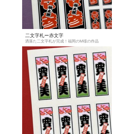
二文字札ー赤文字
洒落た二文字札が完成！福岡のM様の作品