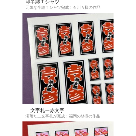
印半纏Ｔシャツ
元気な半纏Ｔシャツ完成！石川Ａ様の作品
二文字札ー赤文字
洒落た二文字札が完成！福岡のM様の作品