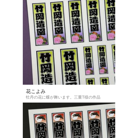
花こよみ
牡丹の花に蝶が舞います。三重T様の作品