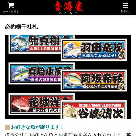
釣り専科
家紋専科
千社札専科
買物かご
カートを見る
MENU
必釣横千社札
お好きな魚が躍ります！
横長の札にお好きな魚とお名前や文字を入れられます。英