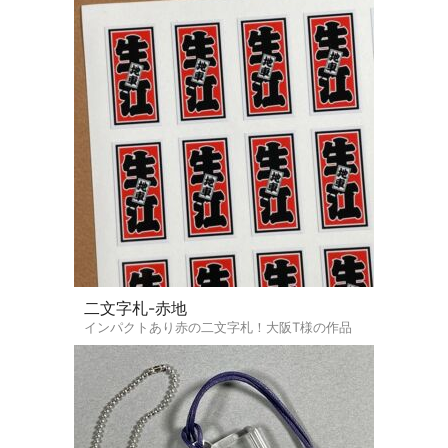
二文字札-赤地
インパクトあり赤の二文字札！大阪T様の作品