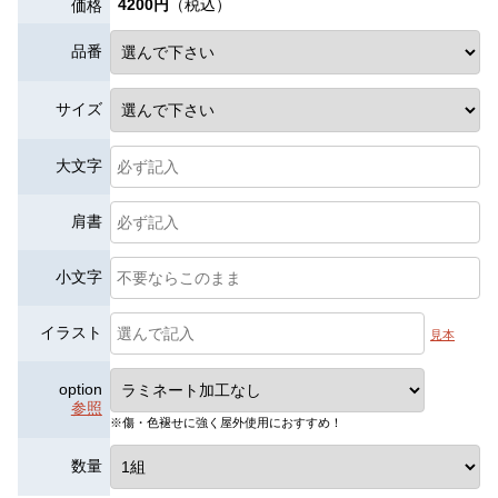
4200円
（税込）
価格
品番
サイズ
大文字
肩書
小文字
イラスト
見本
option
参照
※傷・色褪せに強く屋外使用におすすめ！
数量