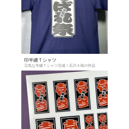
印半纏Ｔシャツ
元気な半纏Ｔシャツ完成！石川Ａ様の作品