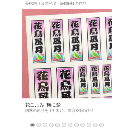
美鮎釣り師の登場！静岡H様の作品
花こよみ-梅に鶯
四季の彩りを千社札に。東京K様の作品