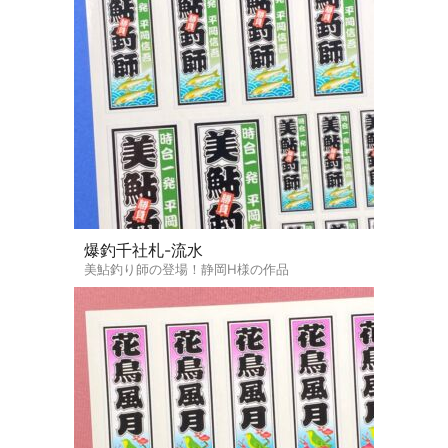
爆釣千社札-流水
美鮎釣り師の登場！静岡H様の作品