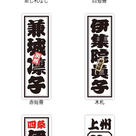
差し札なし
白短冊
赤短冊
木札