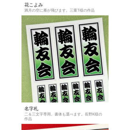
花こよみ
満月の空に雁が飛びます。三重T様の作品
名字札
二＆三文字専用、書体も選べます。長野K様の
作品