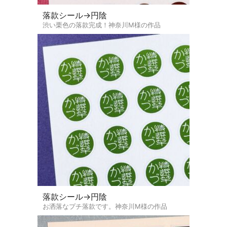
落款シール→円陰
渋い栗色の落款完成！神奈川M様の作品
落款シール→円陰
お洒落なプチ落款です。神奈川M様の作品