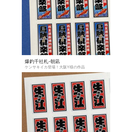
爆釣千社札-朝凪
ケンサキイカ登場！大阪Y様の作品