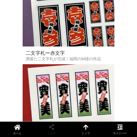
二文字札ー赤文字
洒落た二文字札が完成！福岡のM様の作品
ホーム
シェア
トップ
サイドバー