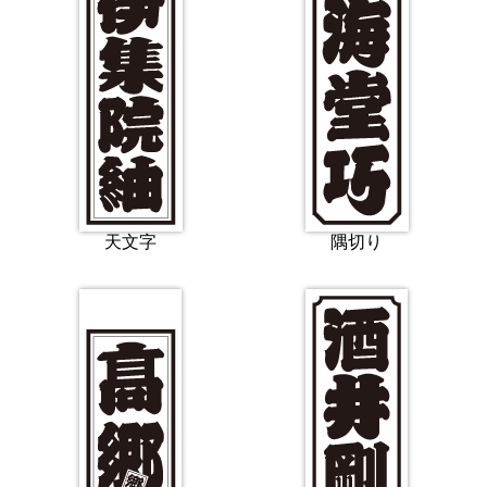
天文字
隅切り