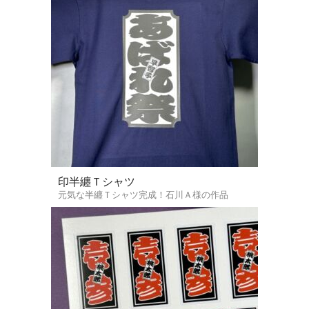
印半纏Ｔシャツ
元気な半纏Ｔシャツ完成！石川Ａ様の作品