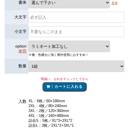
書体
見本
大文字
小文字
option
参照
※傷・色褪せに強く屋外使用におすすめ！
数量
間違い、もれをチェックしてから
カートに入れる
XL：6枚／60×180mm
入数
2XL：4枚／80×240mm
3XL：2枚／120×360mm
4XL：1枚／160×480mm
詰合S：5枚／XL*3+2XL*2
詰合L：3枚／2XL*2+3XL*1