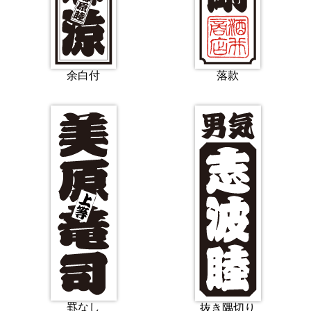
余白付
落款
罫なし
抜き隅切り