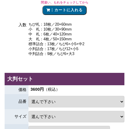
間違い、もれをチェックしてから
カートに入れる
ちび札：18枚／20×60mm
入数
小 札：10枚／30×90mm
中 札：6枚／40×120mm
大 札：4枚／50×150mm
標準詰合：13枚／ちび6+小5+中2
小判詰合：17枚／ちび12+小5
中判詰合：9枚／ちび6+大3
大判セット
3600円
（税込）
価格
品番
サイズ