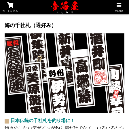
釣り専科
家紋専科
千社札専科
買物かご
カートを見る
MENU
海の千社札（通好み）
日本伝統の千社札を釣り場に！
飽きのこないデザインが釣り場だけでなく、いろいろなシ