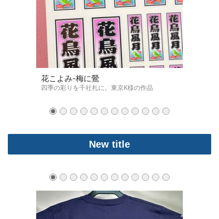
花こよみ-梅に鶯
四季の彩りを千社札に。東京K様の作品
New title