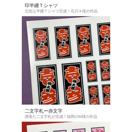
印半纏Ｔシャツ
元気な半纏Ｔシャツ完成！石川Ａ様の作品
二文字札ー赤文字
洒落た二文字札が完成！福岡のM様の作品