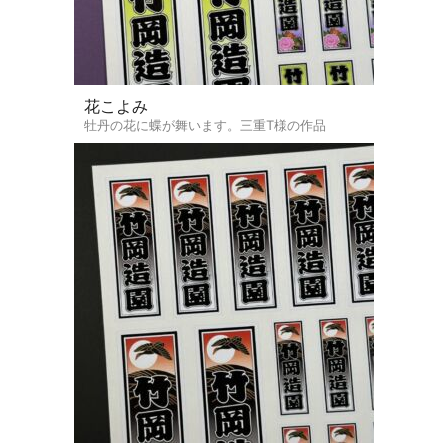
花こよみ
牡丹の花に蝶が舞います。三重T様の作品