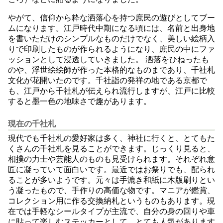
やがて、信仰から粋な洒落心を持つ庶民の遊びとしてブー
ムになります。江戸時代中期になる頃には、名前と出身地
を書いただけのシンプルなものだけでなく、美しい絵柄入
りで印刷したものが作られるようになり、庶民の中にファ
ッションとして浸透していきました。 洒落をひねったも
のや、浮世絵絵師が作った本格的なものまであり、千社札
文化が花開いたのです。千社詣の発祥の地である京都で
も、江戸から千社札が伝えられ流行しますが、江戸に比較
すると墨一色の地味さで趣があります。
現在の千社札
現代でも千社札の愛好家は多く、神社に行くと、とてもた
くさんの千社札を見ることができます。じっくり見ると、
相撲の力士や芸能人のものも見受けられます。それぞれ意
匠に凝っていて面白いです。最近ではお祭りでも、配られ
ることが多いようです。元々は手漉き和紙に木版刷りとい
う凝ったもので、手作りの高価な物です。マニアが鑑賞、
コレクション用に作る交換納札というものもあります。現
在では手軽なシールタイプが主流で、自分の身の回りや車
に貼って楽しむステッカーとして、とても人気があります