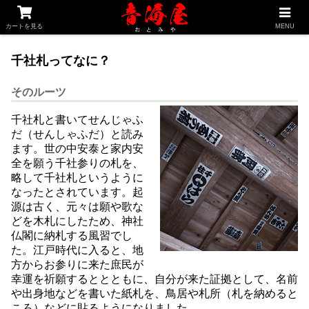
釣り専科
家紋専科
千社札専科
買物かご
カートを見る
MENU
千社札ってなに？
そのルーツ
千社札と書いてせんじゃふ
だ（せんしゃふだ）と読み
ます。世の中安泰と家内安
全を願う千社参りの札を、
略して千社札というように
なったとされています。起
源は古く、元々は願や歌な
どを木札にしたため、神社
仏閣に納札する風習でし
た。江戸時代に入ると、地
方からお参りに来た庶民が
幸運を祈願するととともに、自分が来た証拠として、名前
や出身地などを書いた紙札を、鳥居や札所（札を納めると
ころ）などに貼るようになりました。