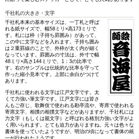
千社札の大きさ・文字
千社札本来の基本サイズは、一丁札と呼ば
れる紙サイズで、幅58ミリ×高173ミリで
す。札には枠（子持ち罫囲み）があって、
この中に文字などを入れます。子持ち囲み
は２重罫線のことで、外枠が太く内が細く
なっています。罫囲みの寸法は、外寸で幅
48ミリ×高さ144ミリで、1：3の比率で
す。右のサンプルは伝統的な比率を守って
作った縮小見本です。上部に余白がつけて
あります。
千社札に使われる文字は江戸文字です。太
くて力強い筆文字です。江戸文字には皆さ
んもご存じ、歌舞伎で使われる勘亭流や、寄席で使われる
寄席文字、相撲の相撲文字などがありますが、千社札には
力文字（もしくは籠文字）と呼ばれる格別力強い文字がよ
く用いられます。とても迫力がありますね。元々は色々な
書体を使っていたようですが、明治の頃になって書体の統
一が行われたようです。