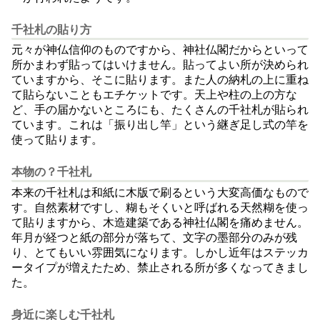
千社札の貼り方
元々が神仏信仰のものですから、神社仏閣だからといって
所かまわず貼ってはいけません。貼ってよい所が決められ
ていますから、そこに貼ります。また人の納札の上に重ね
て貼らないこともエチケットです。天上や柱の上の方な
ど、手の届かないところにも、たくさんの千社札が貼られ
ています。これは「振り出し竿」という継ぎ足し式の竿を
使って貼ります。
本物の？千社札
本来の千社札は和紙に木版で刷るという大変高価なもので
す。自然素材ですし、糊もそくいと呼ばれる天然糊を使っ
て貼りますから、木造建築である神社仏閣を痛めません。
年月が経つと紙の部分が落ちて、文字の墨部分のみが残
り、とてもいい雰囲気になります。しかし近年はステッカ
ータイプが増えたため、禁止される所が多くなってきまし
た。
身近に楽しむ千社札