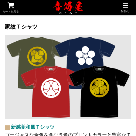
釣り専科
家紋専科
千社札専科
買物かご
カートを見る
MENU
家紋Ｔシャツ
新感覚和風Ｔシャツ
ゴージャスな金色を含む５色のプリントカラーと豊富なＴ